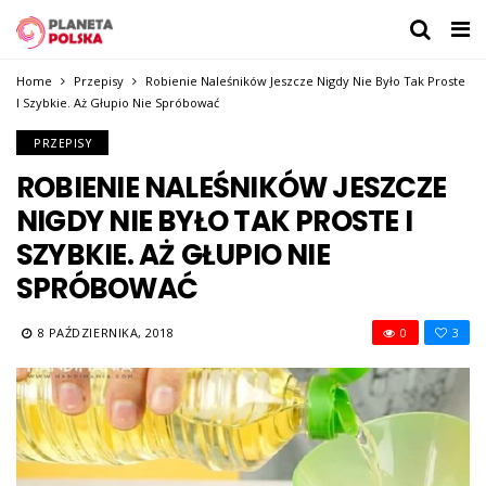
Home
Przepisy
Robienie Naleśników Jeszcze Nigdy Nie Było Tak Proste
I Szybkie. Aż Głupio Nie Spróbować
PRZEPISY
ROBIENIE NALEŚNIKÓW JESZCZE
NIGDY NIE BYŁO TAK PROSTE I
SZYBKIE. AŻ GŁUPIO NIE
SPRÓBOWAĆ
8 PAŹDZIERNIKA, 2018
0
3