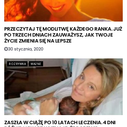
PRZECZYTAJ TĘ MODLITWĘ KAŻDEGO RANKA. JUŻ
PO TRZECH DNIACH ZAUWAŻYSZ, JAK TWOJE
ŻYCIE ZMIENIA SIĘ NA LEPSZE
30 stycznia, 2020
ROZRYWKA
WAŻNE
ZASZŁA W CIĄŻĘ PO 10 LATACH LECZENIA. 4 DNI