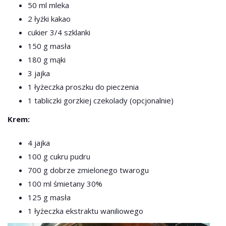
50 ml mleka
2 łyżki kakao
cukier 3/4 szklanki
150 g masła
180 g mąki
3 jajka
1 łyżeczka proszku do pieczenia
1 tabliczki gorzkiej czekolady (opcjonalnie)
Krem:
4 jajka
100 g cukru pudru
700 g dobrze zmielonego twarogu
100 ml śmietany 30%
125 g masła
1 łyżeczka ekstraktu waniliowego