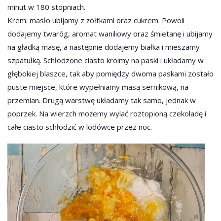
minut w 180 stopniach.
Krem: masło ubijamy z żółtkami oraz cukrem. Powoli
dodajemy twaróg, aromat waniliowy oraz śmietanę i ubijamy
na gładką masę, a następnie dodajemy białka i mieszamy
szpatułką. Schłodzone ciasto kroimy na paski i układamy w
głębokiej blaszce, tak aby pomiędzy dwoma paskami zostało
puste miejsce, które wypełniamy masą sernikową, na
przemian. Drugą warstwę układamy tak samo, jednak w
poprzek. Na wierzch możemy wylać roztopioną czekoladę i
całe ciasto schłodzić w lodówce przez noc.