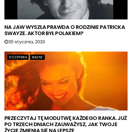
NA JAW WYSZŁA PRAWDA O RODZINIE PATRICKA
SWAYZE. AKTOR BYŁ POLAKIEM?
30 stycznia, 2020
ROZRYWKA
WAŻNE
PRZECZYTAJ TĘ MODLITWĘ KAŻDEGO RANKA. JUŻ
PO TRZECH DNIACH ZAUWAŻYSZ, JAK TWOJE
ŻYCIE ZMIENIA SIĘ NA LEPSZE