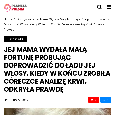
Home
Rozrywka
Jej Mama Wydała Małą Fortunę Próbując Doprowadzić
Do Ładu Jej Włosy. Kiedy W Końcu Zrobiła Córeczce Analizę Krwi, Odkryła
Prawdę
ROZRYWKA
JEJ MAMA WYDAŁA MAŁĄ
FORTUNĘ PRÓBUJĄC
DOPROWADZIĆ DO ŁADU JEJ
WŁOSY. KIEDY W KOŃCU ZROBIŁA
CÓRECZCE ANALIZĘ KRWI,
ODKRYŁA PRAWDĘ
8 LIPCA, 2019
0
1