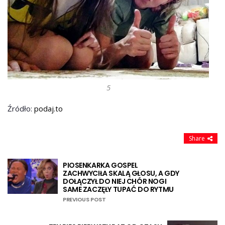
5
Źródło:
podaj.to
Share
PIOSENKARKA GOSPEL
ZACHWYCIŁA SKALĄ GŁOSU, A GDY
DOŁĄCZYŁ DO NIEJ CHÓR NOGI
SAME ZACZĘŁY TUPAĆ DO RYTMU
PREVIOUS POST