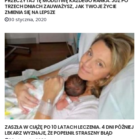
PRZECZYTAJ TĘ MODLITWĘ KAŻDEGO RANKA. JUŻ PO
TRZECH DNIACH ZAUWAŻYSZ, JAK TWOJE ŻYCIE
ZMIENIA SIĘ NA LEPSZE
30 stycznia, 2020
ZASZŁA W CIĄŻĘ PO 10 LATACH LECZENIA. 4 DNI PÓŹNIEJ
LEKARZ WYZNAJE, ŻE POPEŁNIŁ STRASZNY BŁĄD