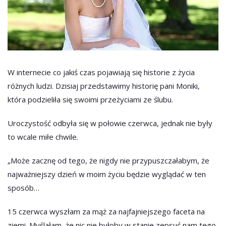
W internecie co jakiś czas pojawiają się historie z życia
różnych ludzi. Dzisiaj przedstawimy historię pani Moniki,
która podzieliła się swoimi przeżyciami ze ślubu.
Uroczystość odbyła się w połowie czerwca, jednak nie były
to wcale miłe chwile.
„Może zacznę od tego, że nigdy nie przypuszczałabym, że
najważniejszy dzień w moim życiu będzie wyglądać w ten
sposób…
15 czerwca wyszłam za mąż za najfajniejszego faceta na
ziemi. Myślałam, że nic nie byłoby w stanie zepsuć nam tego