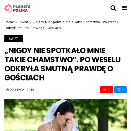
Home
Świat
„Nigdy Nie Spotkało Mnie Takie Chamstwo”. Po Weselu
Odkryła Smutną Prawdę O Gościach
ŚWIAT
„NIGDY NIE SPOTKAŁO MNIE
TAKIE CHAMSTWO”. PO WESELU
ODKRYŁA SMUTNĄ PRAWDĘ O
GOŚCIACH
20 LIPCA, 2019
0
3