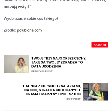
poczują wstyd.”
Wyobrażacie sobie coś takiego?
Źródło:
polubione.com
Share
TWOJE TRZY NAJGORSZE CECHY.
JAKIE SĄ TWOJE? ZDRADZA TO
DATA URODZENIA
PREVIOUS POST
HALINKA Z KIEPSKICH ZNALAZŁA SIĘ
NA DNIE, STRACIŁA UKOCHANYCH.
DRAMAT MARZENY KIPIEL-SZTUKI
NEXT POST