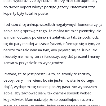
sobie wyobrazić, że byli ludzie, którzy mieli taki tupet, aby
do dwóch kopert włożyć pocięte gazety. Natomiast trzy
koperty były totalnie puste.
I od razu chcę uniknąć wszelkich negatywnych komentarzy. Ja
sobie zdaję sprawę z tego, że można nie mieć pieniędzy, ale
w moim odczuciu powinno się załatwić to tak, że podchodzi
się do pary młodej w czasie życzeń, informuje się o tym, że
bardzo zależało nam na tym, aby pojawić się na ślubie, ale
niestety nie mamy teraz funduszy, aby dać prezent i mamy
zamiar w przyszłości to wynagrodzić.
Prawda, że to jest proste? A to, co zrobiły te rodziny,
osoby, pary – nie wiem, bo nie jestem w stanie do tego
dojść, wydaje mi się ciosem poniżej pasa. Nie wyobrażam
sobie, aby zachować się w tak chamski sposób wobec
kogokolwiek. Mam nadzieję, że to opublikujecie razem z
moim zdjęciem i te osoby, które rozpoznają swoje koperty,