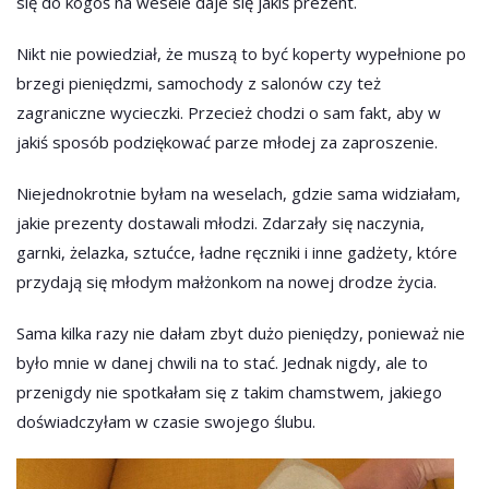
się do kogoś na wesele daje się jakiś prezent.
Nikt nie powiedział, że muszą to być koperty wypełnione po
brzegi pieniędzmi, samochody z salonów czy też
zagraniczne wycieczki. Przecież chodzi o sam fakt, aby w
jakiś sposób podziękować parze młodej za zaproszenie.
Niejednokrotnie byłam na weselach, gdzie sama widziałam,
jakie prezenty dostawali młodzi. Zdarzały się naczynia,
garnki, żelazka, sztućce, ładne ręczniki i inne gadżety, które
przydają się młodym małżonkom na nowej drodze życia.
Sama kilka razy nie dałam zbyt dużo pieniędzy, ponieważ nie
było mnie w danej chwili na to stać. Jednak nigdy, ale to
przenigdy nie spotkałam się z takim chamstwem, jakiego
doświadczyłam w czasie swojego ślubu.