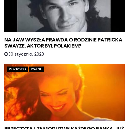
NA JAW WYSZŁA PRAWDA O RODZINIE PATRICKA
SWAYZE. AKTOR BYŁ POLAKIEM?
30 stycznia, 2020
ROZRYWKA
WAŻNE
PRZECZYTAJ TĘ MODLITWĘ KAŻDEGO RANKA. JUŻ