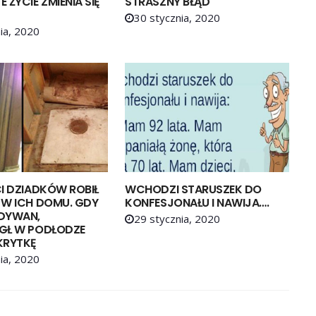
 ŻYCIE ZMIENIA SIĘ
STRASZNY BŁĄD
30 stycznia, 2020
ia, 2020
I DZIADKÓW ROBIŁ
WCHODZI STARUSZEK DO
 W ICH DOMU. GDY
KONFESJONAŁU I NAWIJA….
DYWAN,
29 stycznia, 2020
GŁ W PODŁODZE
KRYTKĘ
ia, 2020