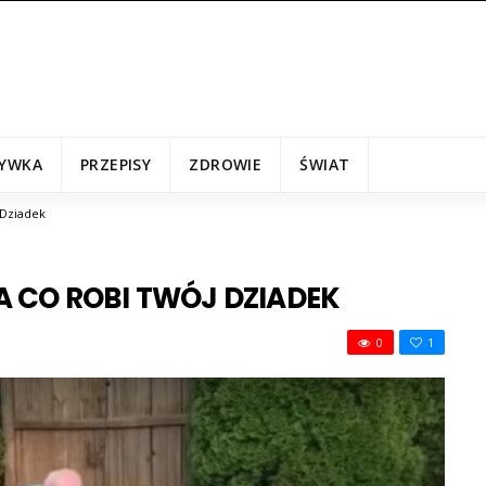
YWKA
PRZEPISY
ZDROWIE
ŚWIAT
 Dziadek
 A CO ROBI TWÓJ DZIADEK
0
1