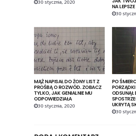
JAK TWOJE
30 stycznia, 2020
NA LEPSZE
30 styczn
MĄŻ NAPISAŁ DO ŻONY LIST Z
PO ŚMIERC
PROŚBĄ O ROZWÓD. ZOBACZ
PORZĄDKI
TYLKO, JAK GENIALNIE MU
ODSUNĄŁ 
ODPOWIEDZIAŁA
SPOSTRZE
UKRYTĄ S
30 stycznia, 2020
30 styczn