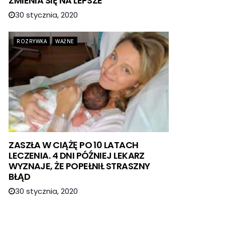
ZMIENIA SIĘ NA LEPSZE
30 stycznia, 2020
ROZRYWKA
WAŻNE
ZASZŁA W CIĄŻĘ PO 10 LATACH
LECZENIA. 4 DNI PÓŹNIEJ LEKARZ
WYZNAJE, ŻE POPEŁNIŁ STRASZNY
BŁĄD
30 stycznia, 2020