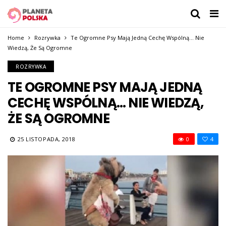
Home
Rozrywka
Te Ogromne Psy Mają Jedną Cechę Wspólną… Nie
Wiedzą, Że Są Ogromne
ROZRYWKA
TE OGROMNE PSY MAJĄ JEDNĄ
CECHĘ WSPÓLNĄ… NIE WIEDZĄ,
ŻE SĄ OGROMNE
25 LISTOPADA, 2018
0
4