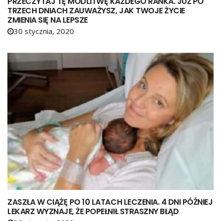
PRZECZYTAJ TĘ MODLITWĘ KAŻDEGO RANKA. JUŻ PO
TRZECH DNIACH ZAUWAŻYSZ, JAK TWOJE ŻYCIE
ZMIENIA SIĘ NA LEPSZE
30 stycznia, 2020
ZASZŁA W CIĄŻĘ PO 10 LATACH LECZENIA. 4 DNI PÓŹNIEJ
LEKARZ WYZNAJE, ŻE POPEŁNIŁ STRASZNY BŁĄD