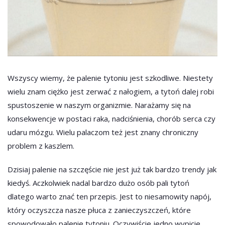
Wszyscy wiemy, że palenie tytoniu jest szkodliwe. Niestety
wielu znam ciężko jest zerwać z nałogiem, a tytoń dalej robi
spustoszenie w naszym organizmie. Narażamy się na
konsekwencje w postaci raka, nadciśnienia, chorób serca czy
udaru mózgu. Wielu palaczom też jest znany chroniczny
problem z kaszlem.
Dzisiaj palenie na szczęście nie jest już tak bardzo trendy jak
kiedyś. Aczkolwiek nadal bardzo dużo osób pali tytoń
dlatego warto znać ten przepis. Jest to niesamowity napój,
który oczyszcza nasze płuca z zanieczyszczeń, które
spowodowało palenie tytoniu. Oczywiście jedno wypicie