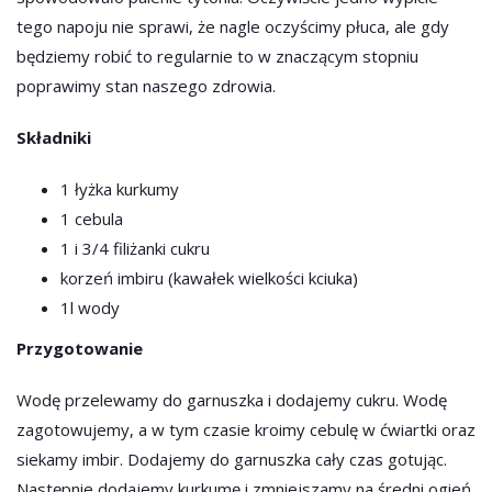
tego napoju nie sprawi, że nagle oczyścimy płuca, ale gdy
będziemy robić to regularnie to w znaczącym stopniu
poprawimy stan naszego zdrowia.
Składniki
1 łyżka kurkumy
1 cebula
1 i 3/4 filiżanki cukru
korzeń imbiru (kawałek wielkości kciuka)
1l wody
Przygotowanie
Wodę przelewamy do garnuszka i dodajemy cukru. Wodę
zagotowujemy, a w tym czasie kroimy cebulę w ćwiartki oraz
siekamy imbir. Dodajemy do garnuszka cały czas gotując.
Następnie dodajemy kurkumę i zmniejszamy na średni ogień.