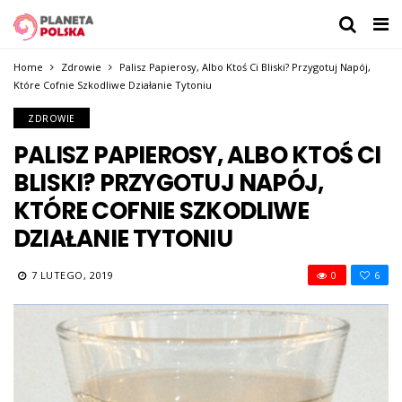
Home
Zdrowie
Palisz Papierosy, Albo Ktoś Ci Bliski? Przygotuj Napój,
Które Cofnie Szkodliwe Działanie Tytoniu
ZDROWIE
PALISZ PAPIEROSY, ALBO KTOŚ CI
BLISKI? PRZYGOTUJ NAPÓJ,
KTÓRE COFNIE SZKODLIWE
DZIAŁANIE TYTONIU
7 LUTEGO, 2019
0
6