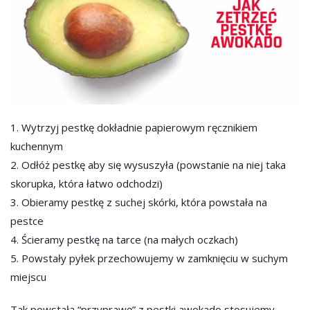
1. Wytrzyj pestkę dokładnie papierowym ręcznikiem
kuchennym
2. Odłóż pestkę aby się wysuszyła (powstanie na niej taka
skorupka, która łatwo odchodzi)
3. Obieramy pestkę z suchej skórki, która powstała na
pestce
4. Ścieramy pestkę na tarce (na małych oczkach)
5. Powstały pyłek przechowujemy w zamknięciu w suchym
miejscu
Tak powstałą “przyprawę” z pestki awokado stosujemy