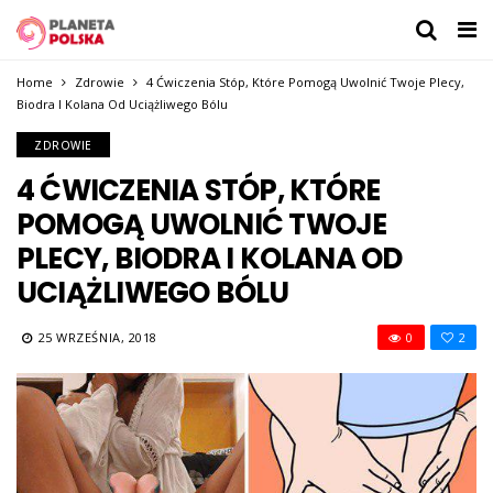
Home
Zdrowie
4 Ćwiczenia Stóp, Które Pomogą Uwolnić Twoje Plecy,
Biodra I Kolana Od Uciążliwego Bólu
ZDROWIE
4 ĆWICZENIA STÓP, KTÓRE
POMOGĄ UWOLNIĆ TWOJE
PLECY, BIODRA I KOLANA OD
UCIĄŻLIWEGO BÓLU
25 WRZEŚNIA, 2018
0
2