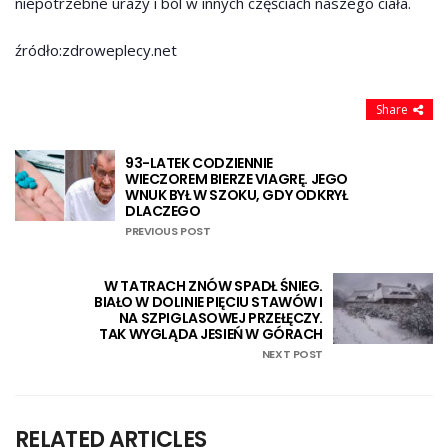
niepotrzebne urazy i ból w innych częściach naszego ciała.
źródło:zdroweplecy.net
Share
93-LATEK CODZIENNIE
WIECZOREM BIERZE VIAGRĘ. JEGO
WNUK BYŁ W SZOKU, GDY ODKRYŁ
DLACZEGO
PREVIOUS POST
W TATRACH ZNÓW SPADŁ ŚNIEG.
BIAŁO W DOLINIE PIĘCIU STAWÓW I
NA SZPIGLASOWEJ PRZEŁĘCZY.
TAK WYGLĄDA JESIEŃ W GÓRACH
NEXT POST
RELATED ARTICLES