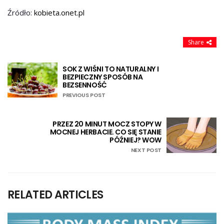
Źródło:
kobieta.onet.pl
Share
SOK Z WIŚNI TO NATURALNY I
BEZPIECZNY SPOSÓB NA
BEZSENNOŚĆ
PREVIOUS POST
PRZEZ 20 MINUT MOCZ STOPY W
MOCNEJ HERBACIE. CO SIĘ STANIE
PÓŹNIEJ? WOW
NEXT POST
RELATED ARTICLES