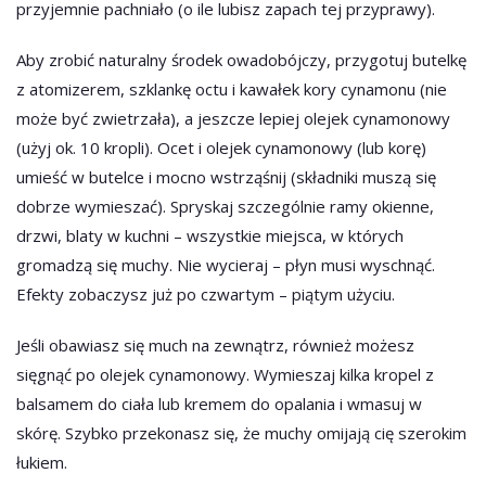
przyjemnie pachniało (o ile lubisz zapach tej przyprawy).
Aby zrobić naturalny środek owadobójczy, przygotuj butelkę
z atomizerem, szklankę octu i kawałek kory cynamonu (nie
może być zwietrzała), a jeszcze lepiej olejek cynamonowy
(użyj ok. 10 kropli). Ocet i olejek cynamonowy (lub korę)
umieść w butelce i mocno wstrząśnij (składniki muszą się
dobrze wymieszać). Spryskaj szczególnie ramy okienne,
drzwi, blaty w kuchni – wszystkie miejsca, w których
gromadzą się muchy. Nie wycieraj – płyn musi wyschnąć.
Efekty zobaczysz już po czwartym – piątym użyciu.
Jeśli obawiasz się much na zewnątrz, również możesz
sięgnąć po olejek cynamonowy. Wymieszaj kilka kropel z
balsamem do ciała lub kremem do opalania i wmasuj w
skórę. Szybko przekonasz się, że muchy omijają cię szerokim
łukiem.