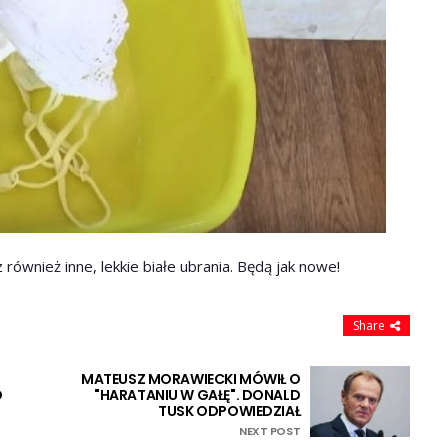
również inne, lekkie białe ubrania. Będą jak nowe!
Share
MATEUSZ MORAWIECKI MÓWIŁ O
O
"HARATANIU W GAŁĘ". DONALD
TUSK ODPOWIEDZIAŁ
NEXT POST