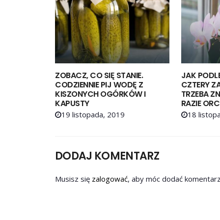
ZOBACZ, CO SIĘ STANIE.
JAK PODL
CODZIENNIE PIJ WODĘ Z
CZTERY Z
KISZONYCH OGÓRKÓW I
TRZEBA Z
KAPUSTY
RAZIE ORC
19 listopada, 2019
18 listop
DODAJ KOMENTARZ
Musisz się
zalogować
, aby móc dodać komentarz