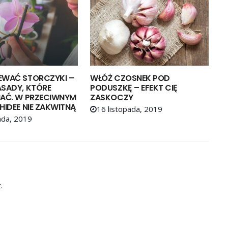
EWAĆ STORCZYKI –
WŁÓŻ CZOSNEK POD
ASADY, KTÓRE
PODUSZKĘ – EFEKT CIĘ
NAĆ. W PRZECIWNYM
ZASKOCZY
HIDEE NIE ZAKWITNĄ
16 listopada, 2019
ada, 2019
.