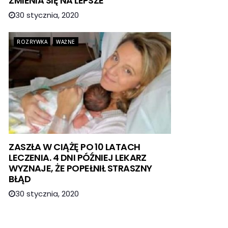
ZMIENIA SIĘ NA LEPSZE
30 stycznia, 2020
ROZRYWKA
WAŻNE
ZASZŁA W CIĄŻĘ PO 10 LATACH
LECZENIA. 4 DNI PÓŹNIEJ LEKARZ
WYZNAJE, ŻE POPEŁNIŁ STRASZNY
BŁĄD
30 stycznia, 2020