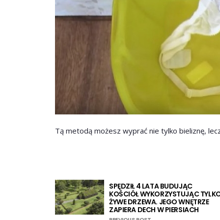
Tą metodą możesz wyprać nie tylko bieliznę, lecz 
SPĘDZIŁ 4 LATA BUDUJĄC
KOŚCIÓŁ WYKORZYSTUJĄC TYLK
ŻYWE DRZEWA. JEGO WNĘTRZE
ZAPIERA DECH W PIERSIACH
PREVIOUS POST