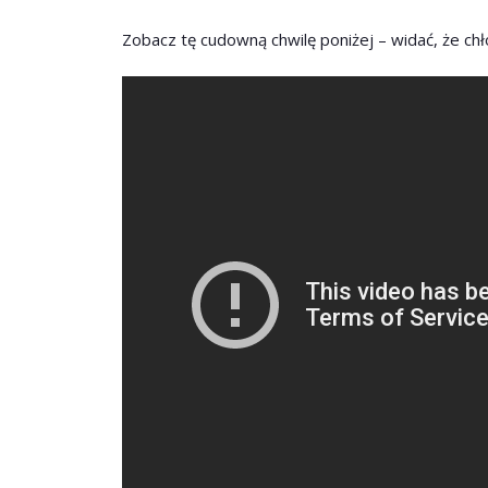
Zobacz tę cudowną chwilę poniżej – widać, że c