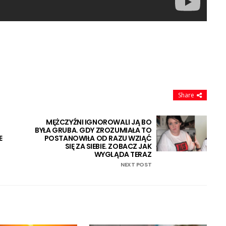
Share
MĘŻCZYŹNI IGNOROWALI JĄ BO
BYŁA GRUBA. GDY ZROZUMIAŁA TO
E
POSTANOWIŁA OD RAZU WZIĄĆ
SIĘ ZA SIEBIE. ZOBACZ JAK
WYGLĄDA TERAZ
NEXT POST