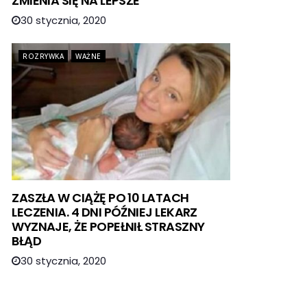
ZMIENIA SIĘ NA LEPSZE
30 stycznia, 2020
ROZRYWKA
WAŻNE
ZASZŁA W CIĄŻĘ PO 10 LATACH
LECZENIA. 4 DNI PÓŹNIEJ LEKARZ
WYZNAJE, ŻE POPEŁNIŁ STRASZNY
BŁĄD
30 stycznia, 2020