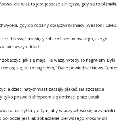
wo, ale więź ta jest jeszcze silniejsza, gdy są to bliźniaki.
chwyceni, gdy do rodziny dołączyli bliźniacy, Weston i Caleb.
 przez dziewięć miesięcy robi coś niesamowitego, czego
swój pierwszy oddech.
obaczyć, jak się mają i ile ważą. Wtedy to nagrałem. Była
m i cieszę się, że to nagrałem,” Dane powiedział News Center
rzyć, a dzieci natychmiast zaczęły płakać. Na szczęście
y tylko pozwolili chłopcom się dotknąć, płacz ustał!
w, to marzyliśmy o tym, aby w przyszłości się przyjaźnili i
 po porodzie jest jak zobaczenie pierwszego kroku w ich