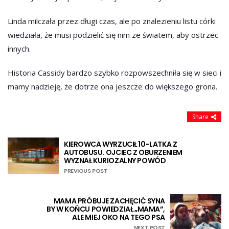
Linda milczała przez długi czas, ale po znalezieniu listu córki
wiedziała, że musi podzielić się nim ze światem, aby ostrzec
innych.
Historia Cassidy bardzo szybko rozpowszechniła się w sieci i
mamy nadzieję, że dotrze ona jeszcze do większego grona.
Share
KIEROWCA WYRZUCIŁ 10-LATKA Z
AUTOBUSU. OJCIEC Z OBURZENIEM
WYZNAŁ KURIOZALNY POWÓD
PREVIOUS POST
MAMA PRÓBUJE ZACHĘCIĆ SYNA
BY W KOŃCU POWIEDZIAŁ „MAMA”,
ALE MIEJ OKO NA TEGO PSA
NEXT POST