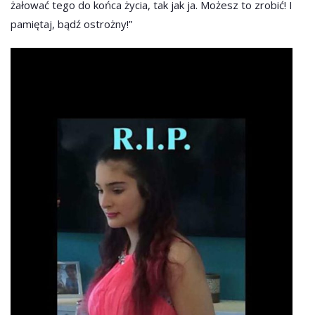
żałować tego do końca życia, tak jak ja. Możesz to zrobić! I
pamiętaj, bądź ostrożny!”