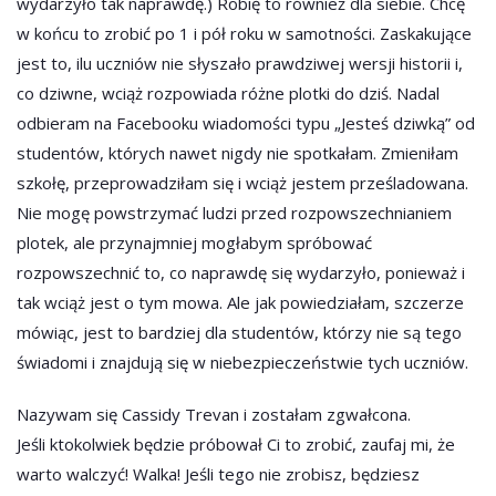
wydarzyło tak naprawdę.) Robię to również dla siebie. Chcę
w końcu to zrobić po 1 i pół roku w samotności. Zaskakujące
jest to, ilu uczniów nie słyszało prawdziwej wersji historii i,
co dziwne, wciąż rozpowiada różne plotki do dziś. Nadal
odbieram na Facebooku wiadomości typu „Jesteś dziwką” od
studentów, których nawet nigdy nie spotkałam. Zmieniłam
szkołę, przeprowadziłam się i wciąż jestem prześladowana.
Nie mogę powstrzymać ludzi przed rozpowszechnianiem
plotek, ale przynajmniej mogłabym spróbować
rozpowszechnić to, co naprawdę się wydarzyło, ponieważ i
tak wciąż jest o tym mowa. Ale jak powiedziałam, szczerze
mówiąc, jest to bardziej dla studentów, którzy nie są tego
świadomi i znajdują się w niebezpieczeństwie tych uczniów.
Nazywam się Cassidy Trevan i zostałam zgwałcona.
Jeśli ktokolwiek będzie próbował Ci to zrobić, zaufaj mi, że
warto walczyć! Walka! Jeśli tego nie zrobisz, będziesz