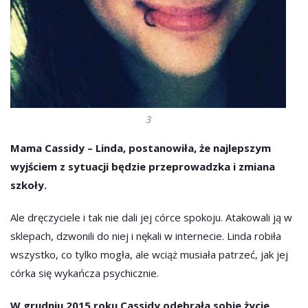
3
Mama Cassidy – Linda, postanowiła, że najlepszym
wyjściem z sytuacji będzie przeprowadzka i zmiana
szkoły.
Ale dręczyciele i tak nie dali jej córce spokoju. Atakowali ją w
sklepach, dzwonili do niej i nękali w internecie. Linda robiła
wszystko, co tylko mogła, ale wciąż musiała patrzeć, jak jej
córka się wykańcza psychicznie.
W grudniu 2015 roku Cassidy odebrała sobie życie.