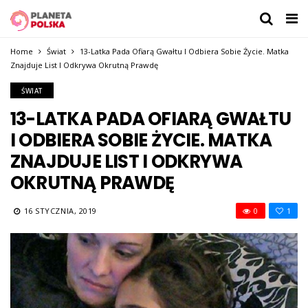
Home
Świat
13-Latka Pada Ofiarą Gwałtu I Odbiera Sobie Życie. Matka
Znajduje List I Odkrywa Okrutną Prawdę
ŚWIAT
13-LATKA PADA OFIARĄ GWAŁTU
I ODBIERA SOBIE ŻYCIE. MATKA
ZNAJDUJE LIST I ODKRYWA
OKRUTNĄ PRAWDĘ
16 STYCZNIA, 2019
0
1