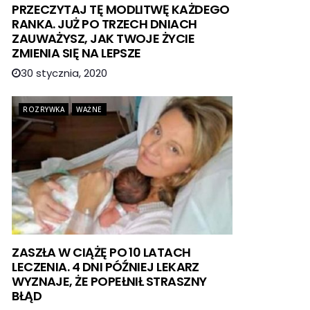
PRZECZYTAJ TĘ MODLITWĘ KAŻDEGO
RANKA. JUŻ PO TRZECH DNIACH
ZAUWAŻYSZ, JAK TWOJE ŻYCIE
ZMIENIA SIĘ NA LEPSZE
30 stycznia, 2020
ROZRYWKA
WAŻNE
ZASZŁA W CIĄŻĘ PO 10 LATACH
LECZENIA. 4 DNI PÓŹNIEJ LEKARZ
WYZNAJE, ŻE POPEŁNIŁ STRASZNY
BŁĄD