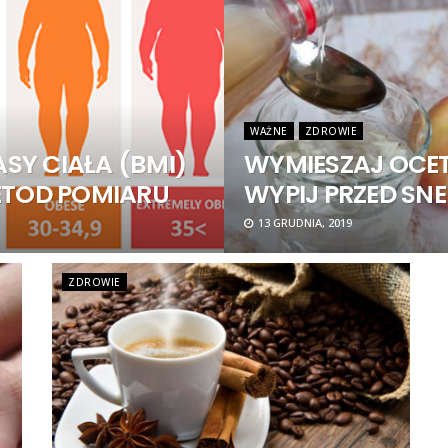
WAŻNE
ZDROWIE
SY CIAŁA (BMI)
WYMIESZAJ OCET
TOD POMIARU
WYPIJ PRZED SNE
13 GRUDNIA, 2019
ZDROWIE