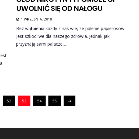
UWOLNIĆ SIĘ OD NAŁOGU
1 WRZEŚNIA, 2018
Bez wątpienia każdy z nas wie, że palenie papierosów
jest szkodliwe dla naszego zdrowia. Jednak jak
przyznają sami palacze,…
jest
za
52
53
54
55