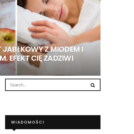
 JABŁKOWY Z MIODEM I
M. EFEKT CIĘ ZADZIWI
WIADOMOŚCI