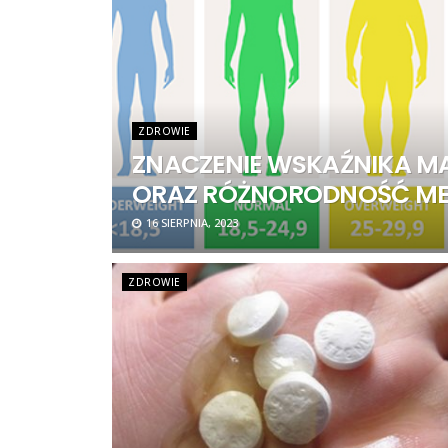
ZDROWIE
ZNACZENIE WSKAŹNIKA MA
ORAZ RÓŻNORODNOŚĆ ME
16 SIERPNIA, 2023
ZDROWIE