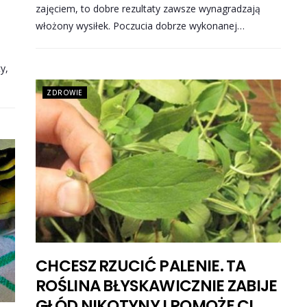
zajęciem, to dobre rezultaty zawsze wynagradzają
włożony wysiłek. Poczucia dobrze wykonanej…
y,
ZDROWIE
CHCESZ RZUCIĆ PALENIE. TA
ROŚLINA BŁYSKAWICZNIE ZABIJE
GŁÓD NIKOTYNY I POMOŻE CI