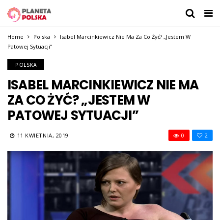
Home
Polska
Isabel Marcinkiewicz Nie Ma Za Co Żyć? „Jestem W
Patowej Sytuacji”
POLSKA
ISABEL MARCINKIEWICZ NIE MA
ZA CO ŻYĆ? „JESTEM W
PATOWEJ SYTUACJI”
11 KWIETNIA, 2019
0
2