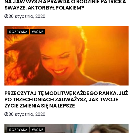
NA JAW WYSZŁA PRAWDA O RODZINIE PATRICKA
SWAYZE. AKTOR BYŁ POLAKIEM?
30 stycznia, 2020
ROZRYWKA
WAŻNE
PRZECZYTAJ TĘ MODLITWĘ KAŻDEGO RANKA. JUŻ
PO TRZECH DNIACH ZAUWAŻYSZ, JAK TWOJE
ŻYCIE ZMIENIA SIĘ NA LEPSZE
30 stycznia, 2020
ROZRYWKA
WAŻNE