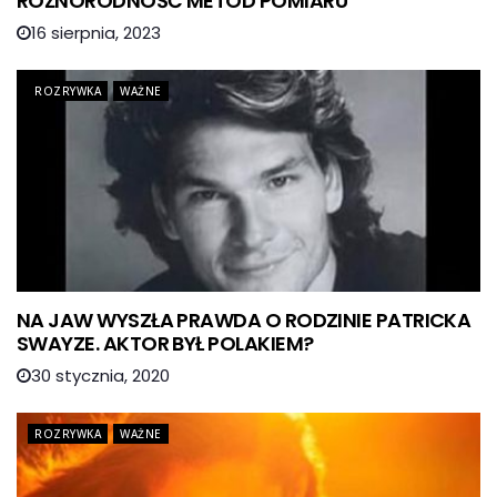
RÓŻNORODNOŚĆ METOD POMIARU
16 sierpnia, 2023
ROZRYWKA
WAŻNE
NA JAW WYSZŁA PRAWDA O RODZINIE PATRICKA
SWAYZE. AKTOR BYŁ POLAKIEM?
30 stycznia, 2020
ROZRYWKA
WAŻNE