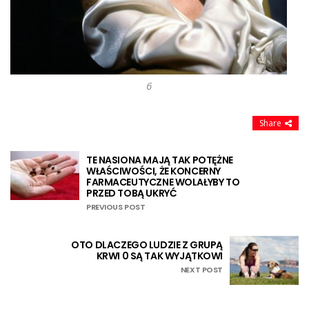
6
Share
TE NASIONA MAJĄ TAK POTĘŻNE
WŁAŚCIWOŚCI, ŻE KONCERNY
FARMACEUTYCZNE WOLAŁYBY TO
PRZED TOBĄ UKRYĆ
PREVIOUS POST
OTO DLACZEGO LUDZIE Z GRUPĄ
KRWI 0 SĄ TAK WYJĄTKOWI
NEXT POST