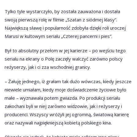
Tylko tyle wystarczyło, by została zauważona i dostała
swoją pierwszą rolę w filmie „Szatan z siódmej klasy”.
Największą sławę i popularność zdobyła dzięki roli uroczej
Marusi w kultowym serialu „Czterej pancerni i pies”.
Był to absolutny przełom w jej karierze – po wejściu tego
serialu na ekrany o Polę zaczęły walczyć zarówno polscy
reżyserzy, jak i ci zza wschodniej granicy.
– Żałuję jednego, iż grałam tak dużo wówczas, kiedy jeszcze
niewiele umiałam, kiedy moje doświadczenie życiowe było
małe – wyznawała potem gwiazda. Po produkcji serialu
zakochani byli w niej zarówno widzowie, jak i reżyserzy i
producenci. Wszyscy wróżyli jej ogromną, światową karierę
oraz nazywali najpiękniejszą kobietą polskiego kina.