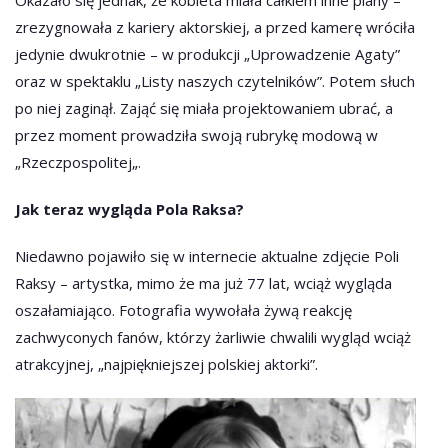
Okazało się jednak, że kobieta miała całkiem inne plany –
zrezygnowała z kariery aktorskiej, a przed kamerę wróciła
jedynie dwukrotnie – w produkcji „Uprowadzenie Agaty”
oraz w spektaklu „Listy naszych czytelników”. Potem słuch
po niej zaginął. Zająć się miała projektowaniem ubrać, a
przez moment prowadziła swoją rubrykę modową w
„Rzeczpospolitej„.
Jak teraz wygląda Pola Raksa?
Niedawno pojawiło się w internecie aktualne zdjęcie Poli
Raksy – artystka, mimo że ma już 77 lat, wciąż wygląda
oszałamiająco. Fotografia wywołała żywą reakcję
zachwyconych fanów, którzy żarliwie chwalili wygląd wciąż
atrakcyjnej, „najpiękniejszej polskiej aktorki”.