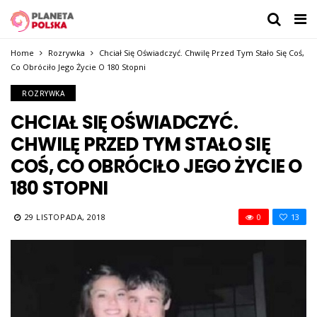
Home
Rozrywka
Chciał Się Oświadczyć. Chwilę Przed Tym Stało Się Coś,
Co Obróciło Jego Życie O 180 Stopni
ROZRYWKA
CHCIAŁ SIĘ OŚWIADCZYĆ.
CHWILĘ PRZED TYM STAŁO SIĘ
COŚ, CO OBRÓCIŁO JEGO ŻYCIE O
180 STOPNI
29 LISTOPADA, 2018
0
13