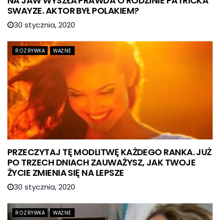
NA JAW WYSZŁA PRAWDA O RODZINIE PATRICKA
SWAYZE. AKTOR BYŁ POLAKIEM?
30 stycznia, 2020
ROZRYWKA
WAŻNE
PRZECZYTAJ TĘ MODLITWĘ KAŻDEGO RANKA. JUŻ
PO TRZECH DNIACH ZAUWAŻYSZ, JAK TWOJE
ŻYCIE ZMIENIA SIĘ NA LEPSZE
30 stycznia, 2020
ROZRYWKA
WAŻNE