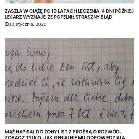
ZASZŁA W CIĄŻĘ PO 10 LATACH LECZENIA. 4 DNI PÓŹNIEJ
LEKARZ WYZNAJE, ŻE POPEŁNIŁ STRASZNY BŁĄD
30 stycznia, 2020
MĄŻ NAPISAŁ DO ŻONY LIST Z PROŚBĄ O ROZWÓD.
ZOBACZ TYLKO, JAK GENIALNIE MU ODPOWIEDZIAŁA