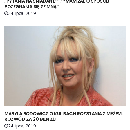
„PYTANIA NA ŚNIADANIE””? ”MAM ŻAL O SPOSÓB
POŻEGNANIA SIĘ ZE MNĄ”
24 lipca, 2019
MARYLA RODOWICZ O KULISACH ROZSTANIA Z MĘŻEM.
ROZWÓD ZA 20 MLN ZŁ!
24 lipca, 2019