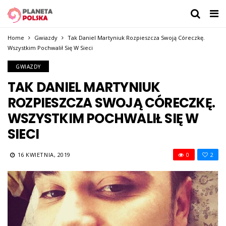
Home
Gwiazdy
Tak Daniel Martyniuk Rozpieszcza Swoją Córeczkę.
Wszystkim Pochwalił Się W Sieci
GWIAZDY
TAK DANIEL MARTYNIUK
ROZPIESZCZA SWOJĄ CÓRECZKĘ.
WSZYSTKIM POCHWALIŁ SIĘ W
SIECI
16 KWIETNIA, 2019
0
2