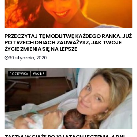
PRZECZYTAJ TĘ MODLITWĘ KAŻDEGO RANKA. JUŻ
PO TRZECH DNIACH ZAUWAŻYSZ, JAK TWOJE
ŻYCIE ZMIENIA SIĘ NA LEPSZE
30 stycznia, 2020
ROZRYWKA
WAŻNE
ZASZŁA W CIĄŻĘ PO 10 LATACH LECZENIA. 4 DNI