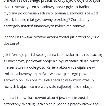
biznesu i szwedzkiego przedsiębiorcy było dwoje uroczych
dzieci. Niestety, ten sielankowy obraz pękł jak bańka
mydlana po doniesieniach se.pl. Joanna Liszowska: rozwód
aktorki będzie miał gwałtowny przebieg? Zdradzamy
szczegóły ustaleń finansowych byłych małżonków.
Joanna Liszowska: rozwód aktorki został już orzeczony? Co
dostanie?
Jak informuje portal se.pl, Joanna Liszowska miała rozstać się
z ukochanym, ponieważ oboje nie byli w stanie dłużej wieść
małżeństwa na odległość. Kariera aktorki rozwijała się w
Polsce, a biznesy jej męża – w Szwecji. Z tego powodu
zarówno on, jak i ona musieli spędzać większość czasu w
różnych krajach, co nie wpływało najlepiej na ich relacje.
Joanna Liszowska: rozwód aktorki jeszcze nie został
orzeczony. Według ustaleń se.pl jeden z pracowników sądu