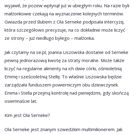
wyjawił, że pozew wpłynął już w ubiegłym roku. Na razie byli
małżonkowie czekają na wyznaczenie kolejnych terminów.
Gwiazda przed ślubem z Ola Serneke podpisała intercyzę,
która szczegółowo precyzuje, na co dokładnie może liczyć
ze strony – już niedługo byłego – małżonka.
Jak czytamy na se.pl, Joanna Liszowska dostanie od Serneke
pewną jednorazową kwotę za straty moralne. Może także
liczyć na regularne alimenty na ich dwie córki, ośmioletnią
Emmę i sześcioletnią Stellę. To właśnie Liszowska będzie
zarządzała funduszem powierniczym obu dziewczynek.
Emma i Stella przejmą kontrolę nad pieniędzmi, gdy skończą
osiemnaście lat.
Kim jest Ola Serneke?
Ola Serneke jest znanym szwedzkim multimilionerem. Jak