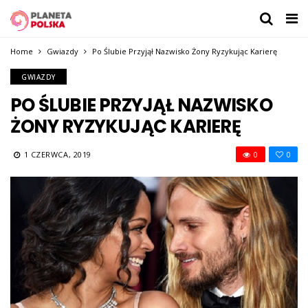
Home
Gwiazdy
Po Ślubie Przyjął Nazwisko Żony Ryzykując Karierę
GWIAZDY
PO ŚLUBIE PRZYJĄŁ NAZWISKO
ŻONY RYZYKUJĄC KARIERĘ
1 CZERWCA, 2019
0
0