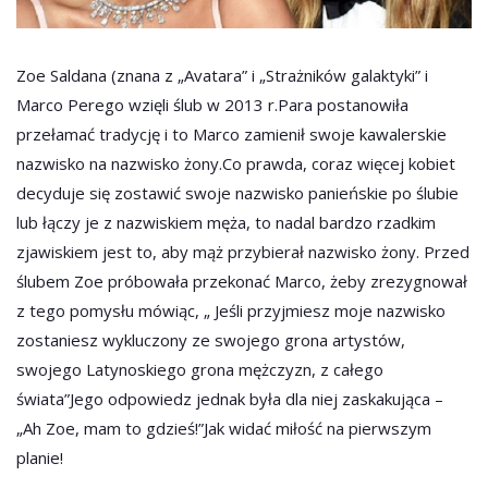
Zoe Saldana (znana z „Avatara” i „Strażników galaktyki” i
Marco Perego wzięli ślub w 2013 r.Para postanowiła
przełamać tradycję i to Marco zamienił swoje kawalerskie
nazwisko na nazwisko żony.Co prawda, coraz więcej kobiet
decyduje się zostawić swoje nazwisko panieńskie po ślubie
lub łączy je z nazwiskiem męża, to nadal bardzo rzadkim
zjawiskiem jest to, aby mąż przybierał nazwisko żony. Przed
ślubem Zoe próbowała przekonać Marco, żeby zrezygnował
z tego pomysłu mówiąc, „ Jeśli przyjmiesz moje nazwisko
zostaniesz wykluczony ze swojego grona artystów,
swojego Latynoskiego grona mężczyzn, z całego
świata”Jego odpowiedz jednak była dla niej zaskakująca –
„Ah Zoe, mam to gdzieś!”Jak widać miłość na pierwszym
planie!