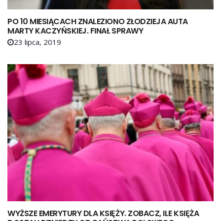
PO 10 MIESIĄCACH ZNALEZIONO ZŁODZIEJA AUTA
MARTY KACZYŃSKIEJ. FINAŁ SPRAWY
23 lipca, 2019
WYŻSZE EMERYTURY DLA KSIĘŻY. ZOBACZ, ILE KSIĘŻA