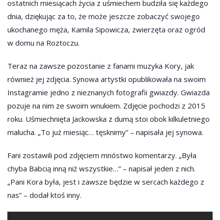
ostatnich miesiącach życia z uśmiechem budziła się każdego
dnia, dziękując za to, że może jeszcze zobaczyć swojego
ukochanego męża, Kamila Sipowicza, zwierzęta oraz ogród
w domu na Roztoczu.
Teraz na zawsze pozostanie z fanami muzyka Kory, jak
również jej zdjęcia. Synowa artystki opublikowała na swoim
Instagramie jedno z nieznanych fotografii gwiazdy. Gwiazda
pozuje na nim ze swoim wnukiem. Zdjęcie pochodzi z 2015
roku. Uśmiechnięta Jackowska z dumą stoi obok kilkuletniego
malucha. „To już miesiąc… tęsknimy” – napisała jej synowa.
Fani zostawili pod zdjęciem mnóstwo komentarzy. „Była
chyba Babcią inną niż wszystkie…” – napisał jeden z nich.
„Pani Kora była, jest i zawsze będzie w sercach każdego z
nas” – dodał ktoś inny.