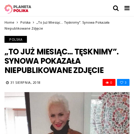
Home
Polska
„To Już Miesiąc… Tęsknimy”. Synowa Pokazała
Niepublikowane Zdjęcie
POLSKA
„TO JUŻ MIESIĄC… TĘSKNIMY”.
SYNOWA POKAZAŁA
NIEPUBLIKOWANE ZDJĘCIE
31 SIERPNIA, 2018
0
3