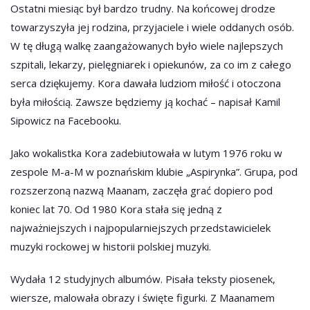
Ostatni miesiąc był bardzo trudny. Na końcowej drodze
towarzyszyła jej rodzina, przyjaciele i wiele oddanych osób.
W tę długą walkę zaangażowanych było wiele najlepszych
szpitali, lekarzy, pielęgniarek i opiekunów, za co im z całego
serca dziękujemy. Kora dawała ludziom miłość i otoczona
była miłością. Zawsze będziemy ją kochać – napisał Kamil
Sipowicz na Facebooku.
Jako wokalistka Kora zadebiutowała w lutym 1976 roku w
zespole M-a-M w poznańskim klubie „Aspirynka”. Grupa, pod
rozszerzoną nazwą Maanam, zaczęła grać dopiero pod
koniec lat 70. Od 1980 Kora stała się jedną z
najważniejszych i najpopularniejszych przedstawicielek
muzyki rockowej w historii polskiej muzyki.
Wydała 12 studyjnych albumów. Pisała teksty piosenek,
wiersze, malowała obrazy i święte figurki. Z Maanamem