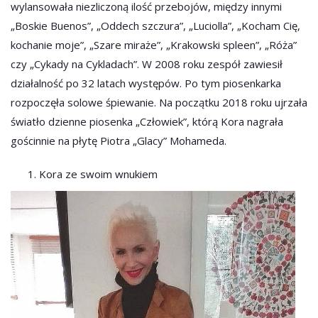
wylansowała niezliczoną ilość przebojów, między innymi
„Boskie Buenos”, „Oddech szczura”, „Luciolla”, „Kocham Cię,
kochanie moje”, „Szare miraże”, „Krakowski spleen”, „Róża”
czy „Cykady na Cykladach”. W 2008 roku zespół zawiesił
działalność po 32 latach występów. Po tym piosenkarka
rozpoczęła solowe śpiewanie. Na początku 2018 roku ujrzała
światło dzienne piosenka „Człowiek”, którą Kora nagrała
gościnnie na płytę Piotra „Glacy” Mohameda.
Kora ze swoim wnukiem