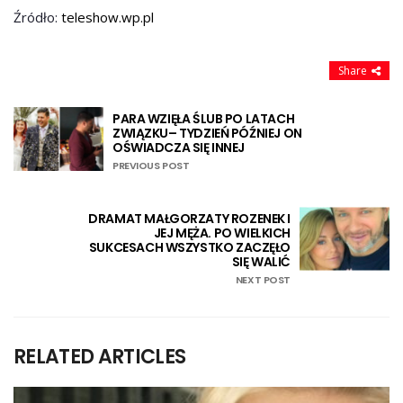
Źródło:
teleshow.wp.pl
Share
PARA WZIĘŁA ŚLUB PO LATACH
ZWIĄZKU– TYDZIEŃ PÓŹNIEJ ON
OŚWIADCZA SIĘ INNEJ
PREVIOUS POST
DRAMAT MAŁGORZATY ROZENEK I
JEJ MĘŻA. PO WIELKICH
SUKCESACH WSZYSTKO ZACZĘŁO
SIĘ WALIĆ
NEXT POST
RELATED ARTICLES